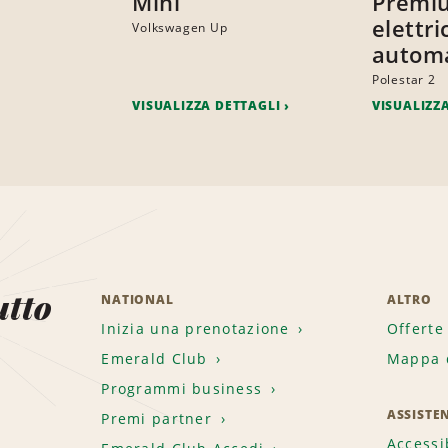
Mini
Premi
elettri
Volkswagen Up
automa
Polestar 2
VISUALIZZA DETTAGLI
VISUALIZZ
utto
NATIONAL
ALTRO
Inizia una prenotazione
Offerte
Emerald Club
Mappa d
.
Programmi business
ASSISTE
Premi partner
Accessi