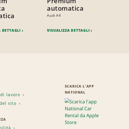
um
Premium
ca
automatica
tica
Audi A4
A DETTAGLI
VISUALIZZA DETTAGLI
SCARICA L'APP
NATIONAL
 di lavoro
el sito
NZA
bilità