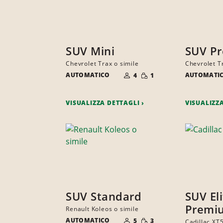
SUV Mini
SUV P
Chevrolet Trax o simile
Chevrolet T
NUMERO
QUANTITÀ
AUTOMATICO
DI
AUTOMATI
4
1
RIDOTTA
PERSONE
VISUALIZZA DETTAGLI
VISUALIZZ
SUV Standard
SUV El
Premi
Renault Koleos o simile
NUMERO
QUANTITÀ
AUTOMATICO
DI
5
3
Cadillac XT5