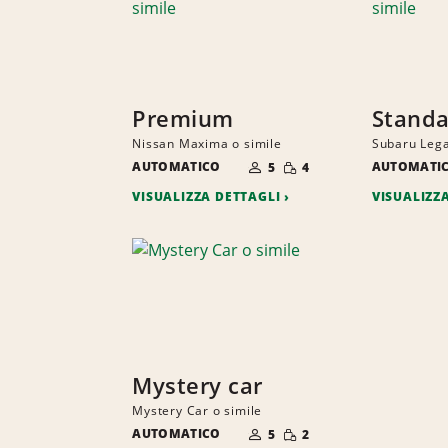
Premium
Stand
Nissan Maxima o simile
Subaru Lega
NUMERO
QUANTITÀ
AUTOMATICO
DI
AUTOMATI
5
4
RIDOTTA
PERSONE
VISUALIZZA DETTAGLI
VISUALIZZ
Mystery car
Mystery Car o simile
NUMERO
QUANTITÀ
AUTOMATICO
DI
5
2
RIDOTTA
PERSONE