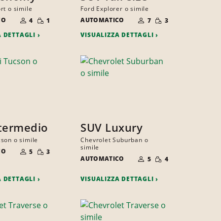
rt o simile
Ford Explorer o simile
NUMERO
NUMERO
QUANTITÀ
QUANTITÀ
CO
DI
AUTOMATICO
DI
4
1
7
3
RIDOTTA
RIDOTTA
PERSONE
PERSONE
A DETTAGLI
VISUALIZZA DETTAGLI
termedio
SUV Luxury
son o simile
Chevrolet Suburban o
NUMERO
simile
QUANTITÀ
CO
DI
5
3
NUMERO
RIDOTTA
QUANTITÀ
PERSONE
AUTOMATICO
DI
5
4
RIDOTTA
PERSONE
A DETTAGLI
VISUALIZZA DETTAGLI