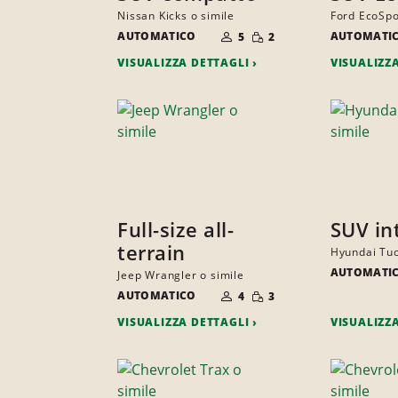
Nissan Kicks o simile
Ford EcoSpo
NUMERO
QUANTITÀ
AUTOMATICO
DI
AUTOMATI
5
2
RIDOTTA
PERSONE
VISUALIZZA DETTAGLI
VISUALIZZ
Full-size all-
SUV in
terrain
Hyundai Tuc
AUTOMATI
Jeep Wrangler o simile
NUMERO
QUANTITÀ
AUTOMATICO
DI
4
3
RIDOTTA
PERSONE
VISUALIZZA DETTAGLI
VISUALIZZ