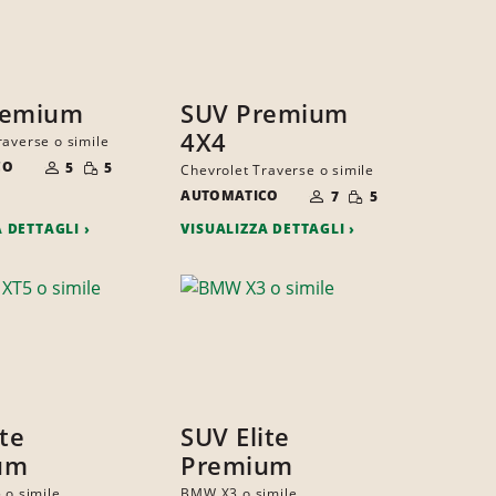
remium
SUV Premium
4X4
raverse o simile
NUMERO
QUANTITÀ
CO
DI
5
5
Chevrolet Traverse o simile
RIDOTTA
PERSONE
NUMERO
QUANTITÀ
AUTOMATICO
DI
7
5
RIDOTTA
PERSONE
A DETTAGLI
VISUALIZZA DETTAGLI
ite
SUV Elite
um
Premium
 o simile
BMW X3 o simile