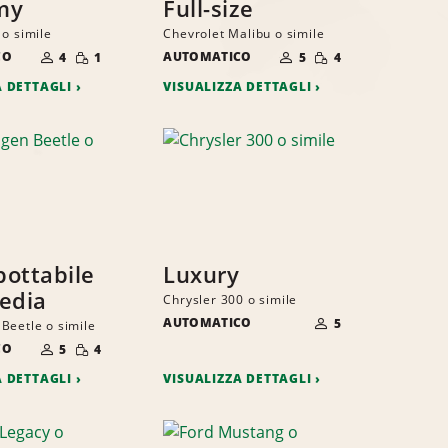
my
Full-size
 o simile
Chevrolet Malibu o simile
NUMERO
NUMERO
QUANTITÀ
QUANTITÀ
CO
DI
AUTOMATICO
DI
4
1
5
4
RIDOTTA
RIDOTTA
PERSONE
PERSONE
A DETTAGLI
VISUALIZZA DETTAGLI
ottabile
Luxury
edia
Chrysler 300 o simile
NUMERO
AUTOMATICO
DI
5
Beetle o simile
PERSONE
NUMERO
QUANTITÀ
CO
DI
5
4
RIDOTTA
PERSONE
A DETTAGLI
VISUALIZZA DETTAGLI