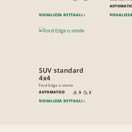
RIDOTTA
PERSONE
AUTOMATI
VISUALIZZA DETTAGLI
VISUALIZZ
SUV standard
4x4
Ford Edge o simile
NUMERO
QUANTITÀ
AUTOMATICO
DI
5
3
RIDOTTA
PERSONE
VISUALIZZA DETTAGLI