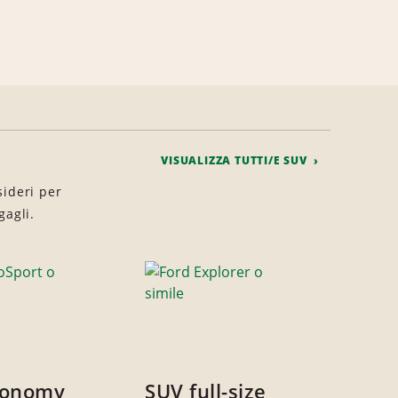
VISUALIZZA TUTTI/E SUV
sideri per
gagli.
conomy
SUV full-size