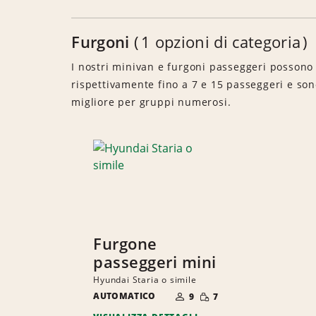
Furgoni
1 opzioni di categoria
I nostri minivan e furgoni passeggeri possono
rispettivamente fino a 7 e 15 passeggeri e son
migliore per gruppi numerosi.
Furgone
passeggeri mini
Hyundai Staria o simile
NUMERO
QUANTITÀ
AUTOMATICO
DI
9
7
RIDOTTA
PERSONE