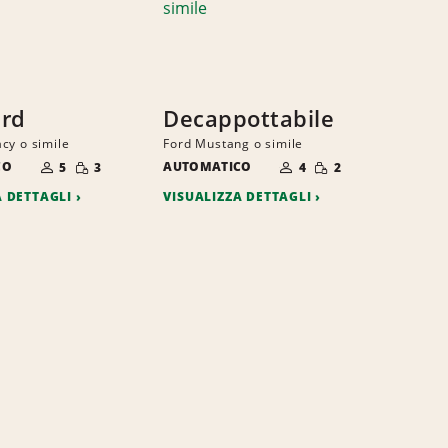
ard
Decappottabile
cy o simile
Ford Mustang o simile
NUMERO
NUMERO
QUANTITÀ
QUANTITÀ
CO
DI
AUTOMATICO
DI
5
3
4
2
RIDOTTA
RIDOTTA
PERSONE
PERSONE
A DETTAGLI
VISUALIZZA DETTAGLI