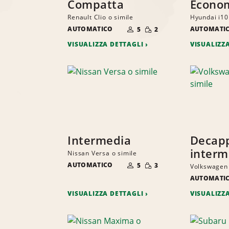
Compatta
Econo
Renault Clio o simile
Hyundai i10
NUMERO
QUANTITÀ
AUTOMATICO
DI
AUTOMATI
5
2
RIDOTTA
PERSONE
VISUALIZZA DETTAGLI
VISUALIZZ
Intermedia
Decapp
interm
Nissan Versa o simile
NUMERO
QUANTITÀ
AUTOMATICO
DI
5
3
Volkswagen 
RIDOTTA
PERSONE
AUTOMATI
VISUALIZZA DETTAGLI
VISUALIZZ