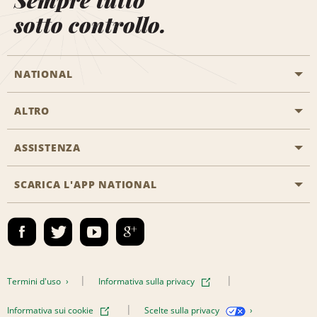
Sempre tutto
sotto controllo.
NATIONAL
ALTRO
Inizia una prenotazione
Emerald Club
ASSISTENZA
Offerte di lavoro
Programmi business
Mappa del sito
SCARICA L'APP NATIONAL
Accessibilità
Premi partner
Contatti
Emerald Club Accedi
Termini d'uso
Informativa sulla privacy
Informativa sui cookie
Scelte sulla privacy