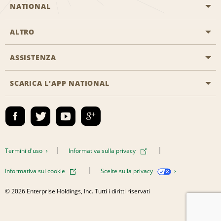
NATIONAL
ALTRO
Inizia una prenotazione
Emerald Club
ASSISTENZA
Offerte di lavoro
Programmi business
Mappa del sito
SCARICA L'APP NATIONAL
Accessibilità
Premi partner
Contatti
Emerald Club Accedi
Termini d'uso
Informativa sulla privacy
Informativa sui cookie
Scelte sulla privacy
© 2026 Enterprise Holdings, Inc. Tutti i diritti riservati