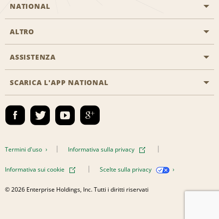
NATIONAL
ALTRO
Inizia una prenotazione
Emerald Club
ASSISTENZA
Offerte di lavoro
Programmi business
Mappa del sito
SCARICA L'APP NATIONAL
Accessibilità
Premi partner
Contatti
Emerald Club Accedi
Termini d'uso
Informativa sulla privacy
Informativa sui cookie
Scelte sulla privacy
© 2026 Enterprise Holdings, Inc. Tutti i diritti riservati