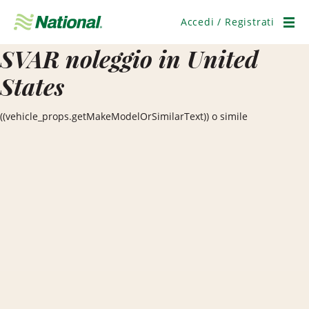
Salta
navigazione
Accedi / Registrati
Men
SVAR noleggio in United
States
((vehicle_props.getMakeModelOrSimilarText)) o simile