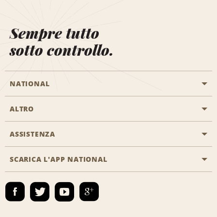
Sempre tutto
sotto controllo.
NATIONAL
ALTRO
Inizia una prenotazione
Emerald Club
ASSISTENZA
Offerte di lavoro
Programmi business
Mappa del sito
SCARICA L'APP NATIONAL
Accessibilità
Premi partner
Contatti
Emerald Club Accedi