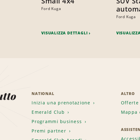
Small 4x4
SUV St
automa
Ford Kuga
Ford Kuga
VISUALIZZA DETTAGLI
VISUALIZZ
utto
NATIONAL
ALTRO
Inizia una prenotazione
Offerte
Emerald Club
Mappa d
.
Programmi business
ASSISTE
Premi partner
Accessi