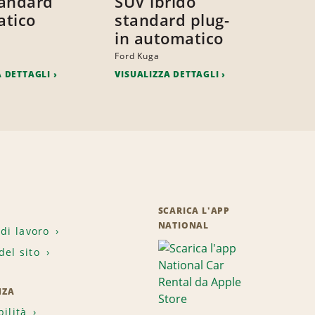
andard
SUV ibrido
tico
standard plug-
in automatico
Ford Kuga
A DETTAGLI
VISUALIZZA DETTAGLI
SCARICA L'APP
NATIONAL
 di lavoro
el sito
NZA
bilità